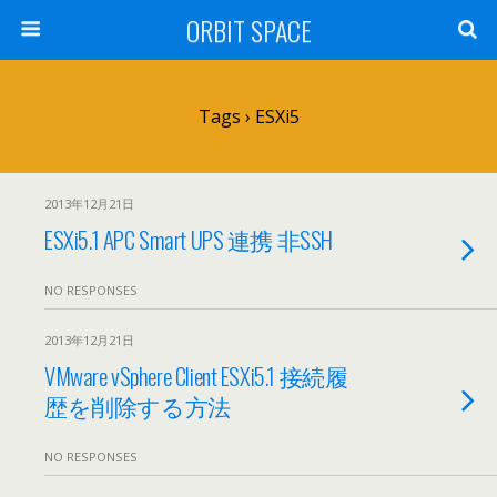
ORBIT SPACE
Tags › ESXi5
2013年12月21日
ESXi5.1 APC Smart UPS 連携 非SSH
NO RESPONSES
2013年12月21日
VMware vSphere Client ESXi5.1 接続履
歴を削除する方法
NO RESPONSES