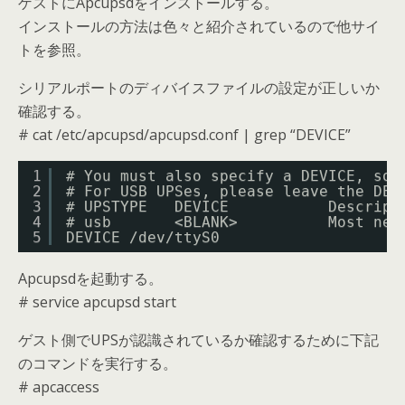
ゲストにApcupsdをインストールする。
インストールの方法は色々と紹介されているので他サイ
トを参照。
シリアルポートのディバイスファイルの設定が正しいか
確認する。
# cat /etc/apcupsd/apcupsd.conf | grep “DEVICE”
1
# You must also specify a DEVICE, som
2
# For USB UPSes, please leave the DEV
3
# UPSTYPE   DEVICE           Descript
4
# usb       <BLANK>          Most new
5
DEVICE /dev/ttyS0
Apcupsdを起動する。
# service apcupsd start
ゲスト側でUPSが認識されているか確認するために下記
のコマンドを実行する。
# apcaccess