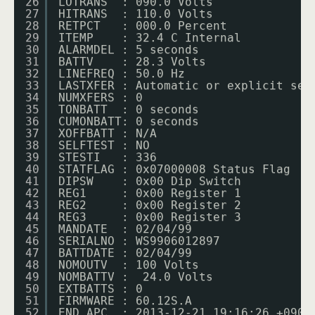
26
LOTRANS  : 090.0 Volts
27
HITRANS  : 110.0 Volts
28
RETPCT   : 000.0 Percent
29
ITEMP    : 32.4 C Internal
30
ALARMDEL : 5 seconds
31
BATTV    : 28.3 Volts
32
LINEFREQ : 50.0 Hz
33
LASTXFER : Automatic or explicit sel
34
NUMXFERS : 0
35
TONBATT  : 0 seconds
36
CUMONBATT: 0 seconds
37
XOFFBATT : N/A
38
SELFTEST : NO
39
STESTI   : 336
40
STATFLAG : 0x07000008 Status Flag
41
DIPSW    : 0x00 Dip Switch
42
REG1     : 0x00 Register 1
43
REG2     : 0x00 Register 2
44
REG3     : 0x00 Register 3
45
MANDATE  : 02/04/99
46
SERIALNO : WS9906012897
47
BATTDATE : 02/04/99
48
NOMOUTV  : 100 Volts
49
NOMBATTV :  24.0 Volts
50
EXTBATTS : 0
51
FIRMWARE : 60.12S.A
52
END APC  : 2013-12-21 19:16:26 +0900