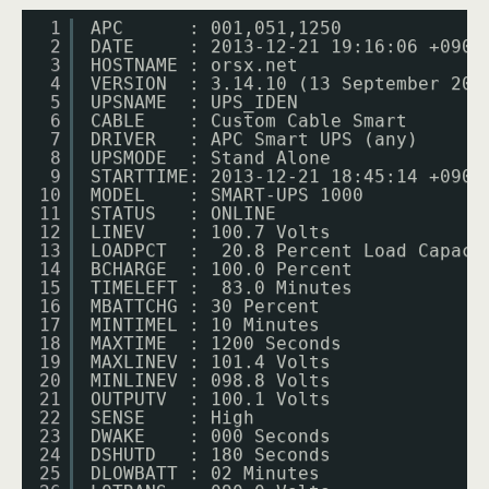
1
APC      : 001,051,1250
2
DATE     : 2013-12-21 19:16:06 +0900
3
HOSTNAME : orsx.net
4
VERSION  : 3.14.10 (13 September 201
5
UPSNAME  : UPS_IDEN
6
CABLE    : Custom Cable Smart
7
DRIVER   : APC Smart UPS (any)
8
UPSMODE  : Stand Alone
9
STARTTIME: 2013-12-21 18:45:14 +0900
10
MODEL    : SMART-UPS 1000
11
STATUS   : ONLINE
12
LINEV    : 100.7 Volts
13
LOADPCT  :  20.8 Percent Load Capaci
14
BCHARGE  : 100.0 Percent
15
TIMELEFT :  83.0 Minutes
16
MBATTCHG : 30 Percent
17
MINTIMEL : 10 Minutes
18
MAXTIME  : 1200 Seconds
19
MAXLINEV : 101.4 Volts
20
MINLINEV : 098.8 Volts
21
OUTPUTV  : 100.1 Volts
22
SENSE    : High
23
DWAKE    : 000 Seconds
24
DSHUTD   : 180 Seconds
25
DLOWBATT : 02 Minutes