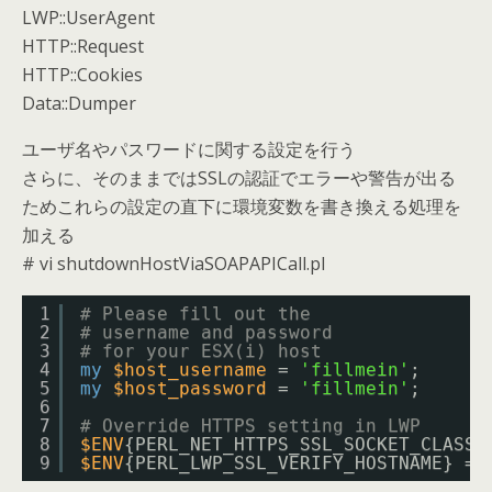
LWP::UserAgent
HTTP::Request
HTTP::Cookies
Data::Dumper
ユーザ名やパスワードに関する設定を行う
さらに、そのままではSSLの認証でエラーや警告が出る
ためこれらの設定の直下に環境変数を書き換える処理を
加える
# vi shutdownHostViaSOAPAPICall.pl
1
# Please fill out the 
2
# username and password 
3
# for your ESX(i) host
4
my
$host_username
= 
'fillmein'
;
5
my
$host_password
= 
'fillmein'
;
6
7
# Override HTTPS setting in LWP
8
$ENV
{PERL_NET_HTTPS_SSL_SOCKET_CLASS}
9
$ENV
{PERL_LWP_SSL_VERIFY_HOSTNAME} = 