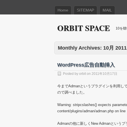
Home
SITEMAP
MAIL
ORBIT SPACE
10を
Monthly Archives:
10月 2011
WordPress広告自動挿入
Posted by
orbit
on
2011年10月17日
今までAdmanというプラグインを利用
ので調べました。
Warning: stripcslashes() expects parameter
content/plugins/adman/adman.php on line
Admanの他に新しくNew Admanと