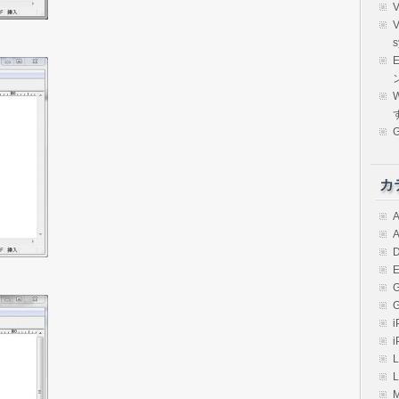
s
E
W
カ
A
A
D
E
i
i
L
L
M