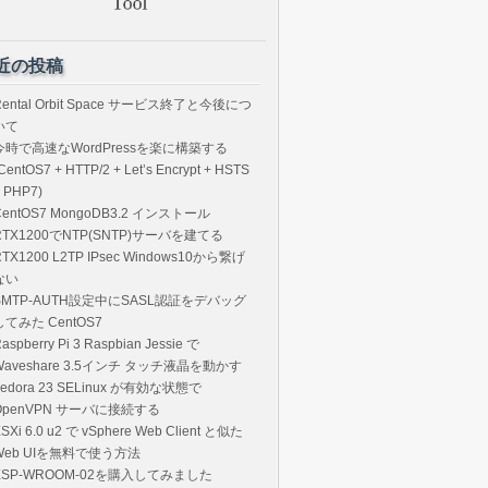
近の投稿
Rental Orbit Space サービス終了と今後につ
いて
今時で高速なWordPressを楽に構築する
CentOS7 + HTTP/2 + Let’s Encrypt + HSTS
 PHP7)
CentOS7 MongoDB3.2 インストール
RTX1200でNTP(SNTP)サーバを建てる
RTX1200 L2TP IPsec Windows10から繋げ
ない
SMTP-AUTH設定中にSASL認証をデバッグ
してみた CentOS7
aspberry Pi 3 Raspbian Jessie で
Waveshare 3.5インチ タッチ液晶を動かす
Fedora 23 SELinux が有効な状態で
OpenVPN サーバに接続する
SXi 6.0 u2 で vSphere Web Client と似た
Web UIを無料で使う方法
ESP-WROOM-02を購入してみました