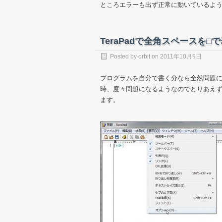
ところエラーも出ず正常に動いているよ
TeraPadで全角スペースを□
Posted by
orbit
on
2011年10月9日
プログラムを自分で書く分なら全然問題
時、度々問題になるようなのでとりあえ
ます。