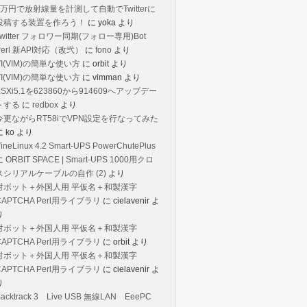
1万円で放射線量を計測して自動でTwitterに
投稿する装置を作ろう！
に
yoka
より
Twitter フォロワー同期(フォロー専用)Bot
Perl 新API対応（改弐）
に
fono
より
VI(VIM)の簡単な使い方
に
orbit
より
VI(VIM)の簡単な使い方
に
vimman
より
ESXi5.1を623860から914609へアップデー
トする
に
redbox
より
今更ながらRT58iでVPN設定を行なってみた
に
ko
より
ineLinux 4.2 Smart-UPS PowerChutePlus
に
ORBIT SPACE | Smart-UPS 1000用クロ
スシリアルケーブルの自作 (2)
より
対ボット＋外国人用 平仮名＋和製漢字
CAPTCHA Perl用ライブラリ
に
cielavenir
よ
り
対ボット＋外国人用 平仮名＋和製漢字
CAPTCHA Perl用ライブラリ
に
orbit
より
対ボット＋外国人用 平仮名＋和製漢字
CAPTCHA Perl用ライブラリ
に
cielavenir
よ
り
Backtrack 3 Live USB 無線LAN EeePC