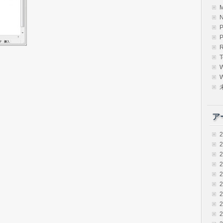
R
T
W
ア