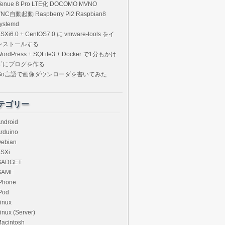
Venue 8 Pro LTE化 DOCOMO MVNO
VNC自動起動 Raspberry Pi2 Raspbian8
ystemd
SXi6.0 + CentOS7.0 に vmware-tools をイ
ンストールする
ordPress + SQLite3 + Docker で1分もかけ
ずにブログを作る
Go言語で画像ダウンローダを書いてみた
テゴリー
ndroid
rduino
ebian
SXi
GADGET
GAME
Phone
Pod
inux
inux (Server)
acintosh