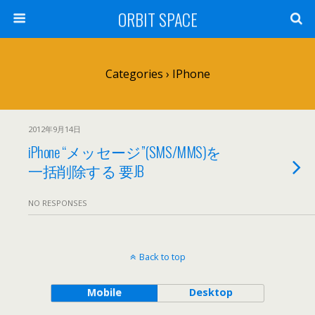
ORBIT SPACE
Categories ›
IPhone
2012年9月14日
iPhone “メッセージ”(SMS/MMS)を
一括削除する 要JB
NO RESPONSES
Back to top
Mobile
Desktop