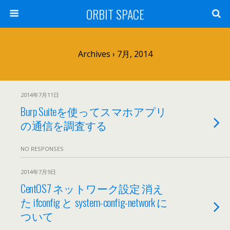
ORBIT SPACE
Archives › 7月, 2014
2014年7月11日
Burp Suiteを使ってスマホアプリ
の通信を調査する
NO RESPONSES
2014年7月9日
CentOS7 ネットワーク設定 消え
た ifconfig と system-config-network に
ついて