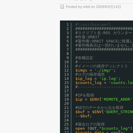
Posted by
orbit
on
2009年9月14日
1
#!/usr/bin/perl
2
########################
3
#スクリプト名:ROS カウンター
4
#作者:ORBIT
5
#著作権:ORBIT SPACEに帰属
6
#著作権表示は一切行いません。
7
########################
8
9
#各種設定
10
#-----------------------
11
#イメージの保存ディレクトリ
12
$imgs
= 
'./img/'
;
13
#ログの保存場所
14
$ip_log
= 
'ip.log'
;
15
$counts_log
= 
'counts.lo
16
#-----------------------
17
18
#IPを取得
19
$ip
= 
$ENV
{
'REMOTE_ADDR'
20
21
#GETのデータから位を取得
22
$buf
= 
$ENV
{
'QUERY_STRIN
23
--
$buf
;
24
25
#過去ログの取得
26
open
(OUT,
"$counts_log"
)
27
$counts_data
= <out>;