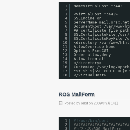
1
NameVirtualHost *:443
2
3
<virtualHost *:443>
4
SSLEngine on
5
ServerName mail.orsx.net
6
DocumentRoot /var/www/ht
7
## certificate file path
8
SSLCertificateFile /usr/
9
SSLCertificateKeyFile /u
10
<directory /var/www/html
11
AllowOverride None
12
Options ExecCGI
13
Order allow,deny
14
Allow from all
15
</directory>
16
CustomLog /var/log/apach
17
"%t %h %{SSL_PROTOCOL}x 
18
</virtualHost>
ROS MailForm
Posted by
orbit
on
2009年9月14日
1
#!/usr/bin/perl
2
########################
3
#ソフト名:ROS MailForm