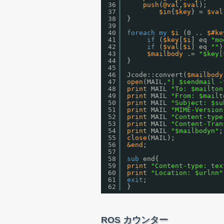
36
push
(
@val
,
$val
);
37
$in
{
$key
} = 
$val
38
}
39
40
foreach
my
$i
(0 .. 
$#ke
41
if
(
$key
[
$i
] eq 
"mo
42
if
(
$val
[
$i
] eq 
""
)
43
$mailbody
.= 
"$key[
44
}
45
46
Jcode::convert(
$mailbody
47
open
(MAIL,
"| $sendmail -
48
print
MAIL 
"To: $mailton
49
print
MAIL 
"From: $mailt
50
print
MAIL 
"Subject: $su
51
print
MAIL 
"MIME-Version
52
print
MAIL 
"Content-type
53
print
MAIL 
"Content-Tran
54
print
MAIL 
"$mailbodyn"
;
55
close
(MAIL);
56
&end
;
57
58
sub
end{
59
print
"Content-type: tex
60
print
"Location: $urlnn"
61
exit
;
62
}
ROS カウンター