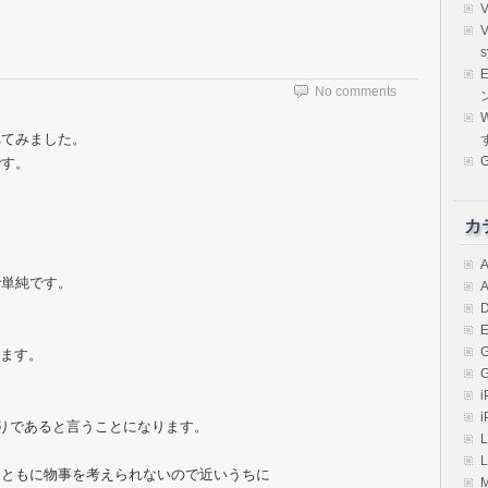
s
E
No comments
W
べてみました。
です。
カ
A
で単純です。
A
D
E
します。
i
i
余りであると言うことになります。
L
L
まともに物事を考えられないので近いうちに
M