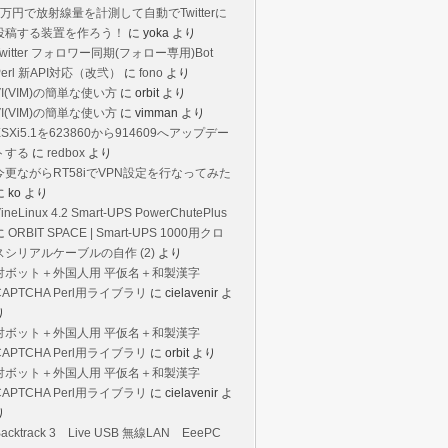
1万円で放射線量を計測して自動でTwitterに
投稿する装置を作ろう！
に
yoka
より
Twitter フォロワー同期(フォロー専用)Bot
Perl 新API対応（改弐）
に
fono
より
VI(VIM)の簡単な使い方
に
orbit
より
VI(VIM)の簡単な使い方
に
vimman
より
ESXi5.1を623860から914609へアップデー
トする
に
redbox
より
今更ながらRT58iでVPN設定を行なってみた
に
ko
より
ineLinux 4.2 Smart-UPS PowerChutePlus
に
ORBIT SPACE | Smart-UPS 1000用クロ
スシリアルケーブルの自作 (2)
より
対ボット＋外国人用 平仮名＋和製漢字
CAPTCHA Perl用ライブラリ
に
cielavenir
よ
り
対ボット＋外国人用 平仮名＋和製漢字
CAPTCHA Perl用ライブラリ
に
orbit
より
対ボット＋外国人用 平仮名＋和製漢字
CAPTCHA Perl用ライブラリ
に
cielavenir
よ
り
Backtrack 3 Live USB 無線LAN EeePC