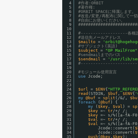
4
#作者:ORBIT
5
#著作権:
6
#ORBIT SPACEに帰属します。
7
#改造/変更/再配布に関して一
8
#自由にお使いください。
9
########################
10
11
#-------------------各種設
12
#送信先メールアドレス
13
$mailto
= 
'orbit@hogehog
14
#サブジェクト(英語)
15
$subject
= 
"OP MailFrom"
16
#sendmailまでのパス
17
$sendmail
= 
'/usr/lib/se
18
#-----------------------
19
20
#モジュール使用宣言
21
use
Jcode;
22
23
24
$url
= 
$ENV
{
"HTTP_REFERE
25
read
(STDIN, 
$buf
, 
$ENV
{
'
26
my
@buf
= 
split
(/&/, 
$bu
27
foreach
(
@buf
) {
28
my
(
$key
, 
$val
) = 
sp
29
$key
=~ 
tr
/+/ /;
30
$key
=~ s/%([a-fA-F0
31
$val
=~ 
tr
/+/ /;
32
$val
=~ s/%([a-fA-F0
33
Jcode::convert(
$
34
Jcode::convert(
$
35
push
(
@key
,
$key
);