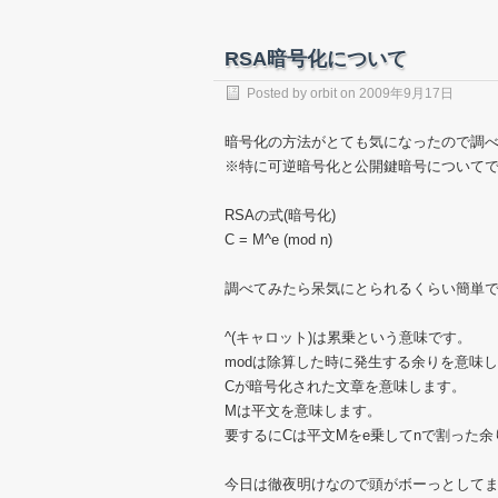
RSA暗号化について
Posted by
orbit
on
2009年9月17日
暗号化の方法がとても気になったので調
※特に可逆暗号化と公開鍵暗号について
RSAの式(暗号化)
C = M^e (mod n)
調べてみたら呆気にとられるくらい簡単
^(キャロット)は累乗という意味です。
modは除算した時に発生する余りを意味
Cが暗号化された文章を意味します。
Mは平文を意味します。
要するにCは平文Mをe乗してnで割った
今日は徹夜明けなので頭がボーっとして