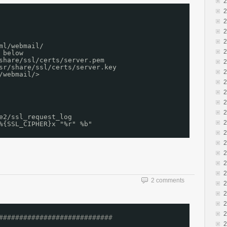
ml/webmail/
 below
share/ssl/certs/server.pem
sr/share/ssl/certs/server.key
/webmail/>
e2/ssl_request_log 
%{SSL_CIPHER}x "%r" %b"
2 comments
############################