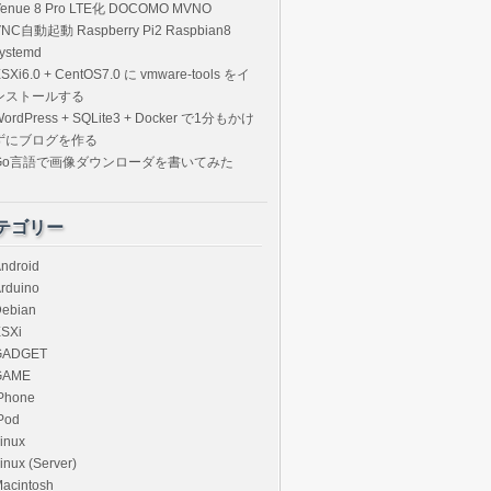
Venue 8 Pro LTE化 DOCOMO MVNO
VNC自動起動 Raspberry Pi2 Raspbian8
ystemd
SXi6.0 + CentOS7.0 に vmware-tools をイ
ンストールする
ordPress + SQLite3 + Docker で1分もかけ
ずにブログを作る
Go言語で画像ダウンローダを書いてみた
テゴリー
ndroid
rduino
ebian
SXi
GADGET
GAME
Phone
Pod
inux
inux (Server)
acintosh