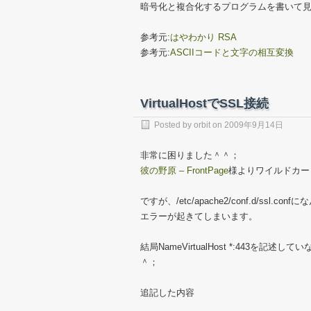
暗号化と複合化するプログラムを書いて
参考元:
はやわかり RSA
参考元:
ASCIIコードと文字の相互変換
VirtualHostでSSL接続
Posted by
orbit
on
2009年9月14日
非常に困りました＾＾；
彼の野原 – FrontPage
様よりワイルドカー
ですが、/etc/apache2/conf.d/ssl
エラーが起きてしまいます。
結局NameVirtualHost *:443
＾；
追記した内容