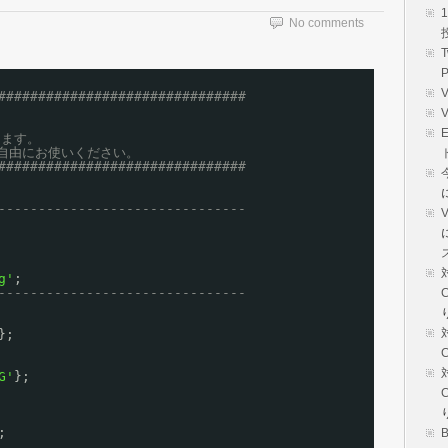
No comments
###############################
します。
自由にお使いください。
###############################
-------------------------------
V
g'
;
-------------------------------
};
G'
};
;