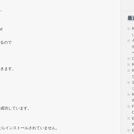
ん。
最
rl
われるので
(
+
できます。
R
に成功しています。
E
..と出たらインストールされていません。