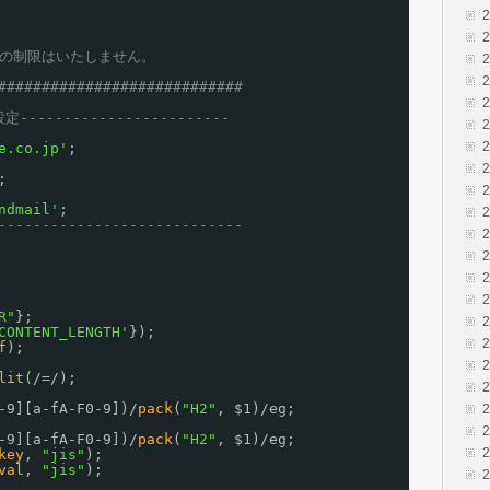
切の制限はいたしません。
############################
定------------------------
e.co.jp'
;
;
ndmail'
;
----------------------------
R"
};
CONTENT_LENGTH'
});
f
);
lit
(/=/);
-9][a-fA-F0-9])/
pack
(
"H2"
, $1)/eg;
-9][a-fA-F0-9])/
pack
(
"H2"
, $1)/eg;
key
, 
"jis"
);
val
, 
"jis"
);