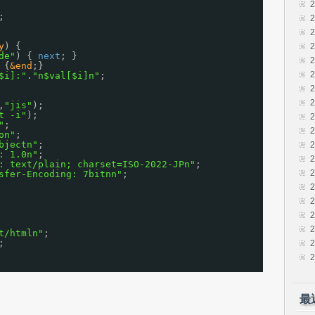
;
y
) {
de"
) { 
next
; }
 {
&end
;}
$i]:"
.
"n$val[$i]n"
;
,
"jis"
);
t -i"
);
"
;
on"
;
bjectn"
;
: 1.0n"
;
: text/plain; charset=ISO-2022-JPn"
;
sfer-Encoding: 7bitnn"
;
t/htmln"
;
;
最