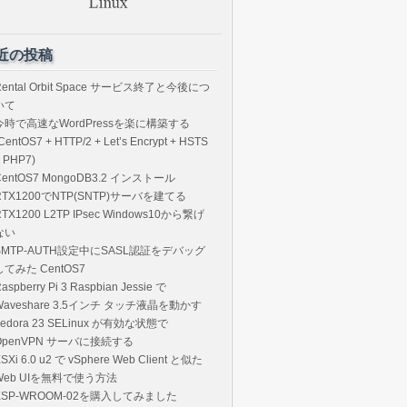
近の投稿
Rental Orbit Space サービス終了と今後につ
いて
今時で高速なWordPressを楽に構築する
CentOS7 + HTTP/2 + Let’s Encrypt + HSTS
 PHP7)
CentOS7 MongoDB3.2 インストール
RTX1200でNTP(SNTP)サーバを建てる
RTX1200 L2TP IPsec Windows10から繋げ
ない
SMTP-AUTH設定中にSASL認証をデバッグ
してみた CentOS7
aspberry Pi 3 Raspbian Jessie で
Waveshare 3.5インチ タッチ液晶を動かす
Fedora 23 SELinux が有効な状態で
OpenVPN サーバに接続する
SXi 6.0 u2 で vSphere Web Client と似た
Web UIを無料で使う方法
ESP-WROOM-02を購入してみました