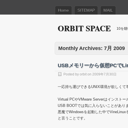
Home
SITEMAP
MAIL
ORBIT SPACE
10を
Monthly Archives:
7月 2009
USBメモリーから仮想PCでLi
Posted by
orbit
on
2009年7月30日
一応持ち運びできるUNIX環境が欲しくて
Virtual PCやVMware Serverは
USB BOOTでは気に入らないことがあり
悪魔でWindowsを起動した中でVineLin
と言うことです。