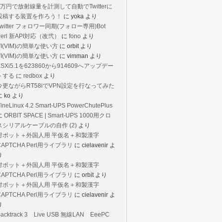
1万円で放射線量を計測して自動でTwitterに
投稿する装置を作ろう！
に
yoka
より
Twitter フォロワー同期(フォロー専用)Bot
Perl 新API対応（改弐）
に
fono
より
VI(VIM)の簡単な使い方
に
orbit
より
VI(VIM)の簡単な使い方
に
vimman
より
ESXi5.1を623860から914609へアップデー
トする
に
redbox
より
今更ながらRT58iでVPN設定を行なってみた
に
ko
より
ineLinux 4.2 Smart-UPS PowerChutePlus
に
ORBIT SPACE | Smart-UPS 1000用クロ
スシリアルケーブルの自作 (2)
より
対ボット＋外国人用 平仮名＋和製漢字
CAPTCHA Perl用ライブラリ
に
cielavenir
よ
り
対ボット＋外国人用 平仮名＋和製漢字
CAPTCHA Perl用ライブラリ
に
orbit
より
対ボット＋外国人用 平仮名＋和製漢字
CAPTCHA Perl用ライブラリ
に
cielavenir
よ
り
Backtrack 3 Live USB 無線LAN EeePC