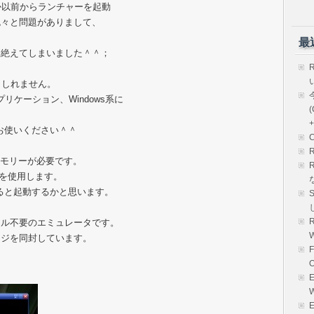
か以前からランチャーを起動
色々と問題がありまして、
最
途絶えてしまいました＾＾；
もしれません。
リケーション、Windows系に
(
+
お使いください＾＾
メモリーが必要です。
ーを使用します。
リックすると起動するかと思います。
R
ール不要のエミュレータです。
のイメージを同封しています。
E