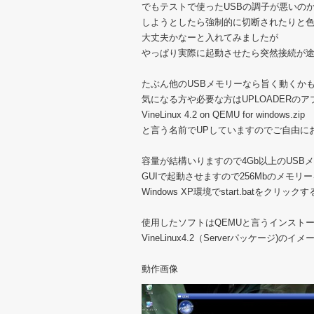
でもテストで使ったUSBの調子が悪いの
しようとしたら強制的に切断されたりと
大丈夫かなーと入れてみましたが
やっぱり実際に起動させたら突然接続が
たぶん他のUSBメモリーなら旨く動くか
気になる方や必要な方はUPLOADERのアプ
VineLinux 4.2 on QEMU for windows.zip
と言う名前でUPしていますのでご自由に
容量が結構いりますので4Gb以上のUSB
GUIで起動させますので256Mbのメモリ
Windows XP環境でstart.batをク
使用したソフトはQEMUと言うインスト
VineLinux4.2（Serverパッケージ)
動作画像