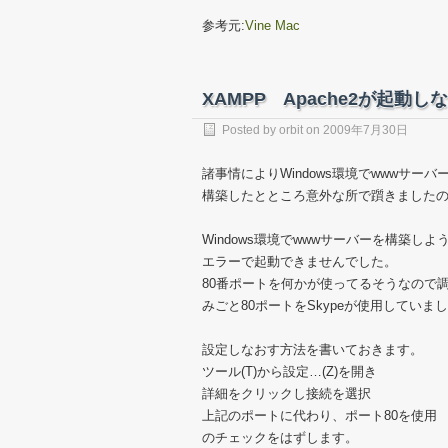
参考元:
Vine Mac
XAMPP Apache2が起動し
Posted by
orbit
on
2009年7月30日
諸事情によりWindows環境でwwwサー
構築したとところ意外な所で躓きました
Windows環境でwwwサーバーを構築しよ
エラーで起動できませんでした。
80番ポートを何かが使ってるそうなので
みごと80ポートをSkypeが使用していま
設定しなおす方法を書いておきます。
ツール(T)から設定…(Z)を開き
詳細をクリックし接続を選択
上記のポートに代わり、ポート80を使用
のチェックをはずします。