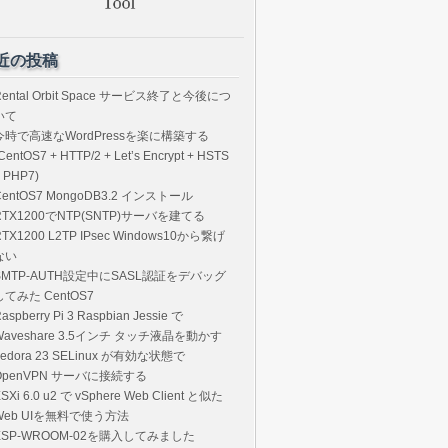
近の投稿
Rental Orbit Space サービス終了と今後につ
いて
今時で高速なWordPressを楽に構築する
CentOS7 + HTTP/2 + Let’s Encrypt + HSTS
 PHP7)
CentOS7 MongoDB3.2 インストール
RTX1200でNTP(SNTP)サーバを建てる
RTX1200 L2TP IPsec Windows10から繋げ
ない
SMTP-AUTH設定中にSASL認証をデバッグ
してみた CentOS7
aspberry Pi 3 Raspbian Jessie で
Waveshare 3.5インチ タッチ液晶を動かす
Fedora 23 SELinux が有効な状態で
OpenVPN サーバに接続する
SXi 6.0 u2 で vSphere Web Client と似た
Web UIを無料で使う方法
ESP-WROOM-02を購入してみました