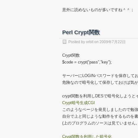
意外に読めないものが多いですね＾＾；
Perl Crypt関数
Posted by
orbit
on
2009年7月22日
Crypt関数
$code = crypt(“pass”,”key”);
サーバーにLOGINパスワードを保存して
危険なので暗号化して保存しておけば気
crypt関数を利用しDESで暗号化しよう
Crypt暗号生成CGI
このようなページを発見しましたので勉
自分で上と同じような動作をするものを
(上のプログラムのソースは見ていません
Crypt関数を利用した暗号化