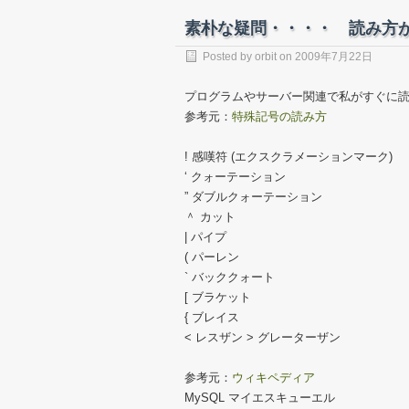
素朴な疑問・・・・ 読み方
Posted by
orbit
on
2009年7月22日
プログラムやサーバー関連で私がすぐに
参考元：
特殊記号の読み方
! 感嘆符 (エクスクラメーションマーク)
‘ クォーテーション
” ダブルクォーテーション
＾ カット
| パイプ
( パーレン
` バッククォート
[ ブラケット
{ ブレイス
< レスザン > グレーターザン
参考元：
ウィキペディア
MySQL マイエスキューエル