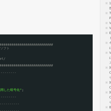
###########################
力ソフト
V
et/
###########################
--------
を利用した暗号化"
;
--------
----------
----------