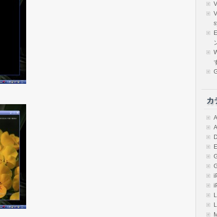
s
E
W
カ
A
A
D
E
i
i
L
L
M