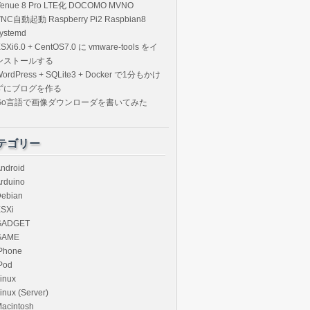
Venue 8 Pro LTE化 DOCOMO MVNO
VNC自動起動 Raspberry Pi2 Raspbian8
ystemd
SXi6.0 + CentOS7.0 に vmware-tools をイ
ンストールする
ordPress + SQLite3 + Docker で1分もかけ
ずにブログを作る
Go言語で画像ダウンローダを書いてみた
テゴリー
ndroid
rduino
ebian
SXi
GADGET
GAME
Phone
Pod
inux
inux (Server)
acintosh