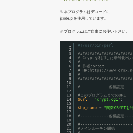
※本プログラムはデコードに
jcode.plを使用しています。
※プログラムはご自由にお使い下さい。
1
#!/usr/bin/perl
2
3
#######################
4
# Cryptを利用した暗号化出
5
#
6
# 作者:orbit
7
# HP:
https://www.orsx.n
8
#
9
#######################
10
11
#------------各種設定----
12
13
#このプログラムまでのURL
14
$url
= 
"crypt.cgi"
;
15
16
$hp_name
= 
"関数CRYPT
17
18
#------------各種設定----
19
20
#----------------------
21
#メインルーチン開始
22
#----------------------