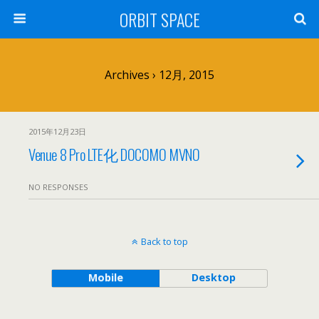
ORBIT SPACE
Archives › 12月, 2015
2015年12月23日
Venue 8 Pro LTE化 DOCOMO MVNO
NO RESPONSES
Back to top
Mobile
Desktop