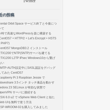
近の投稿
Rental Orbit Space サービス終了と今後につ
いて
今時で高速なWordPressを楽に構築する
CentOS7 + HTTP/2 + Let’s Encrypt + HSTS
 PHP7)
CentOS7 MongoDB3.2 インストール
RTX1200でNTP(SNTP)サーバを建てる
RTX1200 L2TP IPsec Windows10から繋げ
ない
SMTP-AUTH設定中にSASL認証をデバッグ
してみた CentOS7
aspberry Pi 3 Raspbian Jessie で
Waveshare 3.5インチ タッチ液晶を動かす
Fedora 23 SELinux が有効な状態で
OpenVPN サーバに接続する
SXi 6.0 u2 で vSphere Web Client と似た
Web UIを無料で使う方法
ESP-WROOM-02を購入してみました