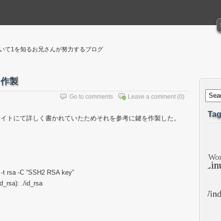
聴いて1を知るお兄さんが努力するブログ
 作製
Go to comments
Leave a comment
(0)
Tag
サイトにて詳しく書かれていたためそれを参考に鍵を作製した。
 -t rsa -C “SSH2 RSA key”
d_rsa): ./id_rsa