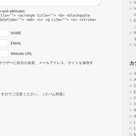
 and attributes:
s
itle=""> <acronym title=""> <b> <blockquote
datetime=""> <em> <i> <q cite=""> <s> <strike>
E
W
NAME
EMAIL
Website URL
カ
ラウザーに自分の名前、メールアドレス、サイトを保存す
A
A
D
E
ますのでご注意ください。（スパム対策）
i
i
L
L
M