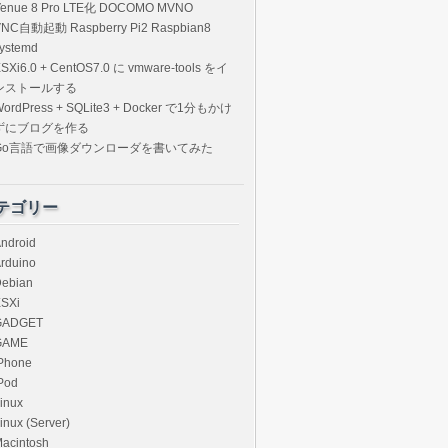
Venue 8 Pro LTE化 DOCOMO MVNO
VNC自動起動 Raspberry Pi2 Raspbian8
ystemd
SXi6.0 + CentOS7.0 に vmware-tools をイ
ンストールする
ordPress + SQLite3 + Docker で1分もかけ
ずにブログを作る
Go言語で画像ダウンローダを書いてみた
テゴリー
ndroid
rduino
ebian
SXi
GADGET
GAME
Phone
Pod
inux
inux (Server)
acintosh