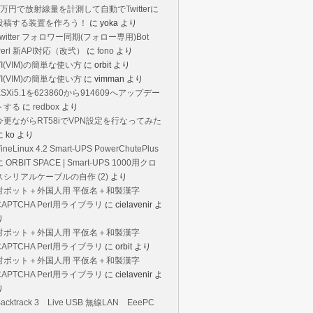
1万円で放射線量を計測して自動でTwitterに
投稿する装置を作ろう！
に
yoka
より
Twitter フォロワー同期(フォロー専用)Bot
Perl 新API対応（改弐）
に
fono
より
VI(VIM)の簡単な使い方
に
orbit
より
VI(VIM)の簡単な使い方
に
vimman
より
ESXi5.1を623860から914609へアップデー
トする
に
redbox
より
今更ながらRT58iでVPN設定を行なってみた
に
ko
より
ineLinux 4.2 Smart-UPS PowerChutePlus
に
ORBIT SPACE | Smart-UPS 1000用クロ
スシリアルケーブルの自作 (2)
より
対ボット＋外国人用 平仮名＋和製漢字
CAPTCHA Perl用ライブラリ
に
cielavenir
よ
り
対ボット＋外国人用 平仮名＋和製漢字
CAPTCHA Perl用ライブラリ
に
orbit
より
対ボット＋外国人用 平仮名＋和製漢字
CAPTCHA Perl用ライブラリ
に
cielavenir
よ
り
Backtrack 3 Live USB 無線LAN EeePC