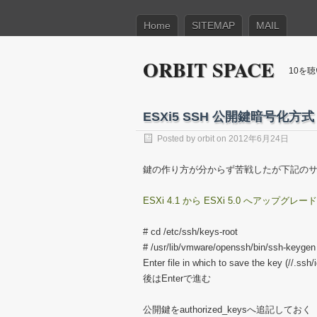
Home
SITEMAP
MAIL
ORBIT SPACE
10を
ESXi5 SSH 公開鍵暗号化方式
Posted by
orbit
on 2012年6月24日
鍵の作り方が分からず苦戦したが下記の
ESXi 4.1 から ESXi 5.0 へアップグレード
# cd /etc/ssh/keys-root
# /usr/lib/vmware/openssh/bin/ssh-keygen
Enter file in which to save the key (//.ssh/i
後はEnterで進む
公開鍵をauthorized_keysへ追記しておく