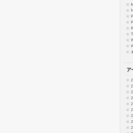
R
T
W
ア