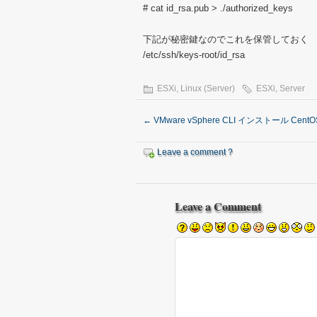
# cat id_rsa.pub > ./authorized_keys
下記が秘密鍵なのでこれを保管しておく
/etc/ssh/keys-root/id_rsa
ESXi
,
Linux (Server)
ESXi
,
Server
←
VMware vSphere CLI インストール CentO
Leave a comment ?
Leave a Comment