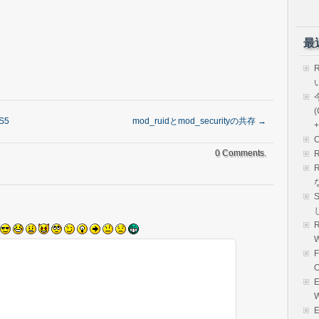
最
(
S5
mod_ruidとmod_securityの共存
→
+
0 Comments.
R
E