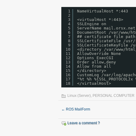
1
NameVirtualHost *:443
2
3
<virtualHost *:443>
4
SSLEngine on
5
ServerName mail.orsx.net
6
DocumentRoot /var/www/ht
7
## certificate file path
8
SSLCertificateFile /usr/
9
SSLCertificateKeyFile /u
10
<directory /var/www/html
11
AllowOverride None
12
Options ExecCGI
13
Order allow,deny
14
Allow from all
15
</directory>
16
CustomLog /var/log/apach
17
"%t %h %{SSL_PROTOCOL}x 
18
</virtualHost>
Linux (Server)
,
PERSONAL COMPUTER
←
ROS MailForm
Leave a comment ?