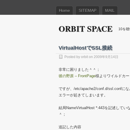
Home
SITEMAP
MAIL
ORBIT SPACE
10を
VirtualHostでSSL接続
Posted by
orbit
on 2009年9月14日
非常に困りました＾＾；
彼の野原 – FrontPage
様よりワイルドカー
ですが、/etc/apache2/conf.d/ssl
エラーが起きてしまいます。
結局NameVirtualHost *:443
＾；
追記した内容