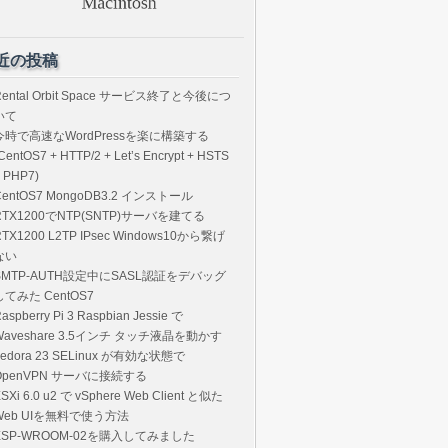
近の投稿
Rental Orbit Space サービス終了と今後につ
いて
今時で高速なWordPressを楽に構築する
CentOS7 + HTTP/2 + Let’s Encrypt + HSTS
 PHP7)
CentOS7 MongoDB3.2 インストール
RTX1200でNTP(SNTP)サーバを建てる
RTX1200 L2TP IPsec Windows10から繋げ
ない
SMTP-AUTH設定中にSASL認証をデバッグ
してみた CentOS7
aspberry Pi 3 Raspbian Jessie で
Waveshare 3.5インチ タッチ液晶を動かす
Fedora 23 SELinux が有効な状態で
OpenVPN サーバに接続する
SXi 6.0 u2 で vSphere Web Client と似た
Web UIを無料で使う方法
ESP-WROOM-02を購入してみました