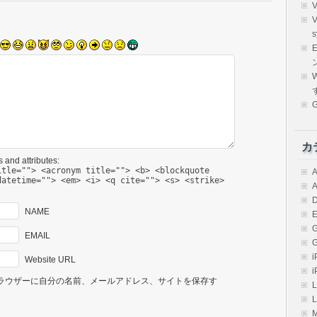
s
E
W
カ
 and attributes:
itle=""> <acronym title=""> <b> <blockquote
A
datetime=""> <em> <i> <q cite=""> <s> <strike>
A
D
NAME
E
EMAIL
i
Website URL
i
ラウザーに自分の名前、メールアドレス、サイトを保存す
L
L
M