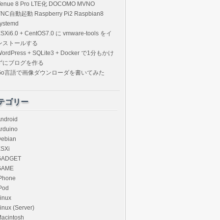
Venue 8 Pro LTE化 DOCOMO MVNO
VNC自動起動 Raspberry Pi2 Raspbian8
ystemd
SXi6.0 + CentOS7.0 に vmware-tools をイ
ンストールする
ordPress + SQLite3 + Docker で1分もかけ
ずにブログを作る
Go言語で画像ダウンローダを書いてみた
テゴリー
ndroid
rduino
ebian
SXi
GADGET
GAME
Phone
Pod
inux
inux (Server)
acintosh