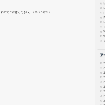
ますのでご注意ください。（スパム対策）
R
T
W
ア