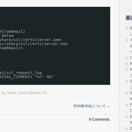
最
ml/webmail/
 below
share/ssl/certs/server.pem
sr/share/ssl/certs/server.key
(
/webmail/>
+
e2/ssl_request_log 
%{SSL_CIPHER}x "%r" %b"
Linux
,
Linux (Server)
,
PC
R
RSA暗号化について
→
E
0 Comments.