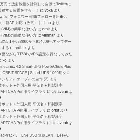
1万円で放射線量を計測して自動でTwitterに
投稿する装置を作ろう！
に
yoka
より
Twitter フォロワー同期(フォロー専用)Bot
Perl 新API対応（改弐）
に
fono
より
VI(VIM)の簡単な使い方
に
orbit
より
VI(VIM)の簡単な使い方
に
vimman
より
ESXi5.1を623860から914609へアップデー
トする
に
redbox
より
今更ながらRT58iでVPN設定を行なってみた
に
ko
より
ineLinux 4.2 Smart-UPS PowerChutePlus
に
ORBIT SPACE | Smart-UPS 1000用クロ
スシリアルケーブルの自作 (2)
より
対ボット＋外国人用 平仮名＋和製漢字
CAPTCHA Perl用ライブラリ
に
cielavenir
よ
り
対ボット＋外国人用 平仮名＋和製漢字
CAPTCHA Perl用ライブラリ
に
orbit
より
対ボット＋外国人用 平仮名＋和製漢字
CAPTCHA Perl用ライブラリ
に
cielavenir
よ
り
Backtrack 3 Live USB 無線LAN EeePC