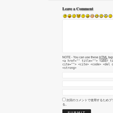
Leave a Comment
NOTE - You can use these
HTML
tags
<a href="" title=""> <abbr t
cite=""> <cite> <code> <del 
<strong>
次回のコメントで使用するためブ
る。