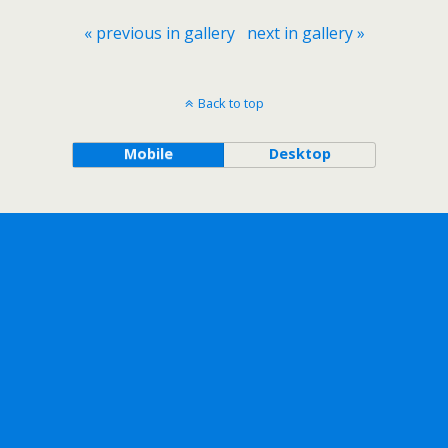
« previous in gallery
next in gallery »
Back to top
Mobile
Desktop