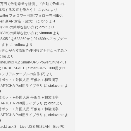
1万円で放射線量を計測して自動でTwitterに
投稿する装置を作ろう！
に
yoka
より
Twitter フォロワー同期(フォロー専用)Bot
Perl 新API対応（改弐）
に
fono
より
VI(VIM)の簡単な使い方
に
orbit
より
VI(VIM)の簡単な使い方
に
vimman
より
ESXi5.1を623860から914609へアップデー
トする
に
redbox
より
今更ながらRT58iでVPN設定を行なってみた
に
ko
より
ineLinux 4.2 Smart-UPS PowerChutePlus
に
ORBIT SPACE | Smart-UPS 1000用クロ
スシリアルケーブルの自作 (2)
より
対ボット＋外国人用 平仮名＋和製漢字
CAPTCHA Perl用ライブラリ
に
cielavenir
よ
り
対ボット＋外国人用 平仮名＋和製漢字
CAPTCHA Perl用ライブラリ
に
orbit
より
対ボット＋外国人用 平仮名＋和製漢字
CAPTCHA Perl用ライブラリ
に
cielavenir
よ
り
Backtrack 3 Live USB 無線LAN EeePC