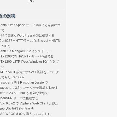
近の投稿
Rental Orbit Space サービス終了と今後につ
いて
今時で高速なWordPressを楽に構築する
CentOS7 + HTTP/2 + Let’s Encrypt + HSTS
 PHP7)
CentOS7 MongoDB3.2 インストール
RTX1200でNTP(SNTP)サーバを建てる
RTX1200 L2TP IPsec Windows10から繋げ
ない
SMTP-AUTH設定中にSASL認証をデバッグ
してみた CentOS7
aspberry Pi 3 Raspbian Jessie で
Waveshare 3.5インチ タッチ液晶を動かす
Fedora 23 SELinux が有効な状態で
OpenVPN サーバに接続する
SXi 6.0 u2 で vSphere Web Client と似た
Web UIを無料で使う方法
ESP-WROOM-02を購入してみました