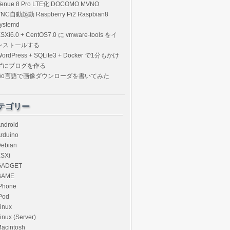
Venue 8 Pro LTE化 DOCOMO MVNO
VNC自動起動 Raspberry Pi2 Raspbian8
ystemd
SXi6.0 + CentOS7.0 に vmware-tools をイ
ンストールする
ordPress + SQLite3 + Docker で1分もかけ
ずにブログを作る
Go言語で画像ダウンローダを書いてみた
テゴリー
ndroid
rduino
ebian
SXi
GADGET
GAME
Phone
Pod
inux
inux (Server)
acintosh