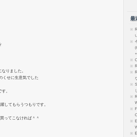
最
を
(
+
になりました。
生のくせに生意気でした
です。
R
活躍してもらうつもりです。
か買ってこなければ＾＾
E