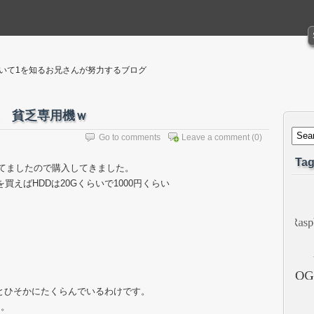
聴いて1を知るお兄さんが努力するブログ
C 貧乏専用機ｗ
Go to comments
Leave a comment
(0)
Tag
ってましたので購入してきました。
買えばHDDは20Gくらいで1000円くらい
。
。
。
とひそかにたくらんでいるわけです。
ん。