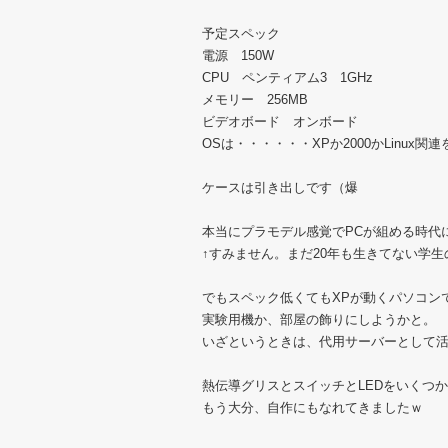
予定スペック
電源 150W
CPU ペンティアム3 1GHz
メモリー 256MB
ビデオボード オンボード
OSは・・・・・・XPか2000かLinux関連
ケースは引き出しです（爆
本当にプラモデル感覚でPCが組める時代
↑すみません。まだ20年も生きてない学
でもスペック低くてもXPが動くパソコン
実験用機か、部屋の飾りにしようかと。
いざというときは、代用サーバーとして
熱伝導グリスとスイッチとLEDをいくつ
もう大分、自作にもなれてきましたｗ