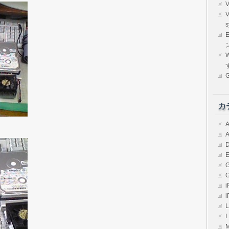
s
E
W
カ
A
A
D
E
i
i
L
L
M