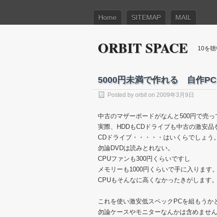
Home
SITEMAP
MAIL
ORBIT SPACE
10を
5000円未満で作れる 自作P
Posted by
orbit
on 2009年3月9日
中古のマザーボードがなんと500円で売
実際、HDDもCDドライブも中古の激安品を
CDドライブ・・・・・はいくらでしょう
勿論DVDは読みとれない。
CPUファンも300円くらいですし
メモリーも1000円くらいで手に入ります
CPUもそんなに高くなかったきがします
これを使い激安低スペックPCを組もうか
勿論ケースやモニターなんかは含めませ