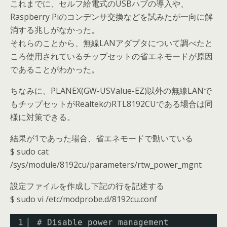
これまでに、セルフ給電式のUSBハブの導入や、
Raspberry Piのコンデンサ交換などを試みたが一向に解
消する兆しがなかった。
それらのことから、無線LANアダプタについて調べたと
ころ使用されているチップセットの省エネモードが原因
であることがわかった。
ちなみに、PLANEX(GW-USValue-EZ)以外の無線LANで
もチップセットがRealtekのRTL8192CUである場合は同
様に対策できる。
結果が1であった場合、省エネモードで動いている
$ sudo cat
/sys/module/8192cu/parameters/rtw_power_mgnt
設定ファイルを作成し下記の行を記述する
$ sudo vi /etc/modprobe.d/8192cu.conf
1
# Disable power management