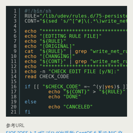
1
#!/bin/sh
2
RULE=
"/lib/udev/rules.d/75-persisten
3
CONT=
"$(sed 's/^[^#]\(.*\)write_net_
4
5
echo
"******************************
6
echo
"[EDTITNG RULE FILE]"
7
echo
"${RULE}"
8
echo
"[ORIGINAL]"
9
cat
"${RULE}"
| 
grep
"write_net_rul
10
echo
"[CHANGING]"
11
echo
"${CONT}"
| 
grep
"write_net_rul
12
echo
"******************************
13
echo
-n 
"CHECK EDIT FILE [y/N]:"
14
read
CHECK_CODE
15
16
if
[[ 
"$CHECK_CODE"
=~ ^(y|
yes
)$ ]];
17
echo
"${CONT}"
> 
"${RULE}"
18
echo
"DONE"
19
else
20
echo
"CANCELED"
21
fi
参考URL