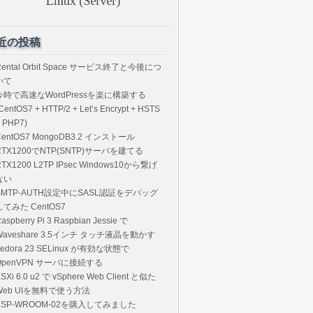
近の投稿
Rental Orbit Space サービス終了と今後につ
いて
今時で高速なWordPressを楽に構築する
CentOS7 + HTTP/2 + Let’s Encrypt + HSTS
 PHP7)
CentOS7 MongoDB3.2 インストール
RTX1200でNTP(SNTP)サーバを建てる
RTX1200 L2TP IPsec Windows10から繋げ
ない
SMTP-AUTH設定中にSASL認証をデバッグ
してみた CentOS7
aspberry Pi 3 Raspbian Jessie で
Waveshare 3.5インチ タッチ液晶を動かす
Fedora 23 SELinux が有効な状態で
OpenVPN サーバに接続する
SXi 6.0 u2 で vSphere Web Client と似た
Web UIを無料で使う方法
ESP-WROOM-02を購入してみました