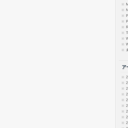
R
T
W
ア