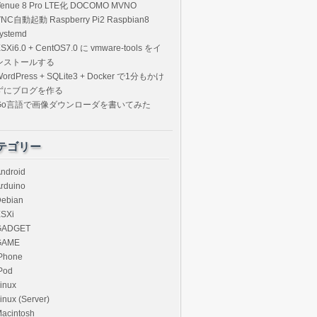
Venue 8 Pro LTE化 DOCOMO MVNO
VNC自動起動 Raspberry Pi2 Raspbian8
ystemd
SXi6.0 + CentOS7.0 に vmware-tools をイ
ンストールする
ordPress + SQLite3 + Docker で1分もかけ
ずにブログを作る
Go言語で画像ダウンローダを書いてみた
テゴリー
ndroid
rduino
ebian
SXi
GADGET
GAME
Phone
Pod
inux
inux (Server)
acintosh