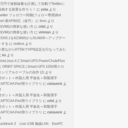
1万円で放射線量を計測して自動でTwitterに
投稿する装置を作ろう！
に
yoka
より
Twitter フォロワー同期(フォロー専用)Bot
Perl 新API対応（改弐）
に
fono
より
VI(VIM)の簡単な使い方
に
orbit
より
VI(VIM)の簡単な使い方
に
vimman
より
ESXi5.1を623860から914609へアップデー
トする
に
redbox
より
今更ながらRT58iでVPN設定を行なってみた
に
ko
より
ineLinux 4.2 Smart-UPS PowerChutePlus
に
ORBIT SPACE | Smart-UPS 1000用クロ
スシリアルケーブルの自作 (2)
より
対ボット＋外国人用 平仮名＋和製漢字
CAPTCHA Perl用ライブラリ
に
cielavenir
よ
り
対ボット＋外国人用 平仮名＋和製漢字
CAPTCHA Perl用ライブラリ
に
orbit
より
対ボット＋外国人用 平仮名＋和製漢字
CAPTCHA Perl用ライブラリ
に
cielavenir
よ
り
Backtrack 3 Live USB 無線LAN EeePC