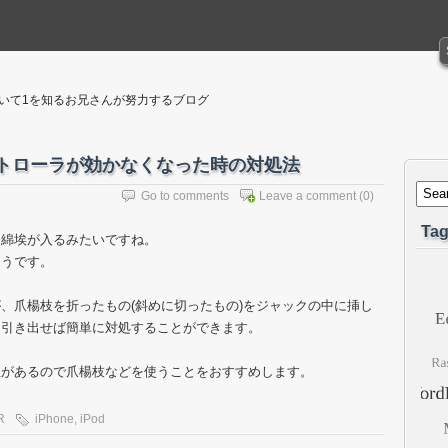
聴いて1を知るお兄さんが努力するブログ
ン コントローラが効かなくなった時の対処法
Go to comments
Leave a comment
(0)
Tag
に綿埃が入るみたいですね。
ようです。
、爪楊枝を折ったもの(斜めに切ったもの)をジャックの中に挿し
を引き出せば簡単に対処することができます。
性があるので爪楊枝などを使うことをおすすめします。
R
iPhone
,
iPod