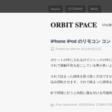
Home
SITEMAP
MAIL
ORBIT SPACE
10を
iPhone iPod のリモコ
Posted by
orbit
on 2011年4月11日
ポケットの中に入れるのでジャックの中
それで接触不良を起こしている事が多い
それで詰まった綿埃を取り除く方法ですが
込み回転させます。それで絡まった綿埃
針で同様に行うと内部に傷を付ける可能
iPod
,
Macintosh
,
PERSONAL COMPUTE