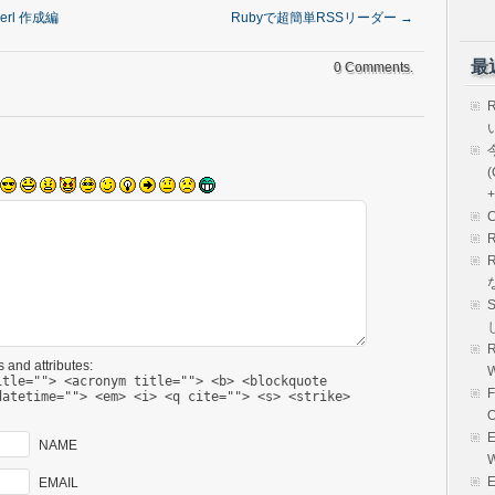
erl 作成編
Rubyで超簡単RSSリーダー
→
最
0 Comments.
(
+
R
 and attributes:
itle=""> <acronym title=""> <b> <blockquote
datetime=""> <em> <i> <q cite=""> <s> <strike>
E
NAME
EMAIL