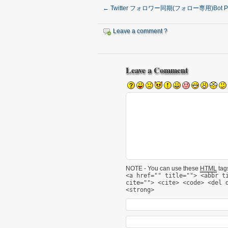
←
Twitter フォロワー同期(フォロー専用)Bot P
Leave a comment ?
Leave a Comment
NOTE - You can use these
HTML
tags
<a href="" title=""> <abbr t
cite=""> <cite> <code> <del 
<strong>