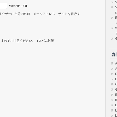
Website URL
s
ラウザーに自分の名前、メールアドレス、サイトを保存す
E
W
ますのでご注意ください。（スパム対策）
カ
A
A
D
E
i
i
L
L
M