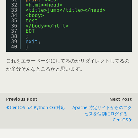
32
<html><head>
33
<title>jump</title></head>
34
<body>
35
test
36
</body></html>
37
EOT
38
;
39
exit
;
40
}
これをエラーページにしてるのかリダイレクトしてるの
か多分そんなところかと思います。
Previous Post
Next Post
CentOS 5.4 Python CGI対応
Apache 特定サイトからのアク
セスを個別にログする
CentOS