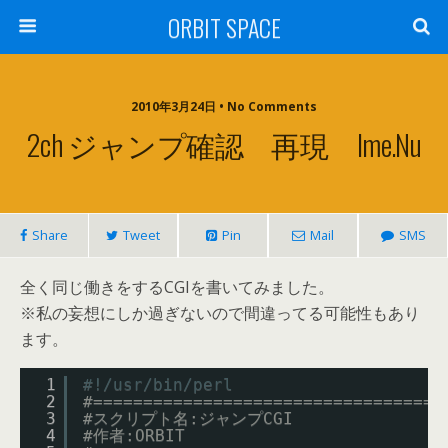
ORBIT SPACE
2010年3月24日 • No Comments
2ch ジャンプ確認 再現 Ime.nu
Share
Tweet
Pin
Mail
SMS
全く同じ働きをするCGIを書いてみました。
※私の妄想にしか過ぎないので間違ってる可能性もあり
ます。
1
#!/usr/bin/perl
2
#===================================
3
#スクリプト名:ジャンプCGI
4
#作者:ORBIT