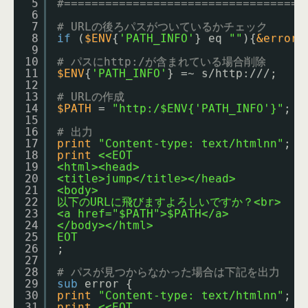
5
#===================================
6
7
# URLの後ろパスがついているかチェック
8
if
(
$ENV
{
'PATH_INFO'
} eq 
""
){
&error
;
9
10
# パスにhttp:/が含まれている場合削除
11
$ENV
{
'PATH_INFO'
} =~ s/
http:///;
12
13
# URLの作成
14
$PATH
= 
"http:/$ENV{'PATH_INFO'}"
;
15
16
# 出力
17
print
"Content-type: text/htmlnn"
;
18
print
<<EOT
19
<html><head>
20
<title>jump</title></head>
21
<body>
22
以下のURLに飛びますよろしいですか？<br>
23
<a href="$PATH">$PATH</a>
24
</body></html>
25
EOT
26
;
27
28
# パスが見つからなかった場合は下記を出力
29
sub
error {
30
print
"Content-type: text/htmlnn"
;
31
print
<<EOT