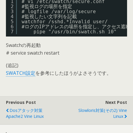
1
# vi /etc/swatch/secure.conf
2
#監視ログの場所を指定
3
# logfile /var/log/secure
4
#監視したい文字列を記載
5
watchfor /sshd.*Invalid user/
6
#ログのIPアドレスの場所を指定し、アクセス遮断
7
pipe "/usr/bin/swatch.sh 10"
Swatchの再起動
# service swatch restart
(追記)
SWATCH設定
を参考にしたほうがよさそうです。
Previous Post
Next Post
Dosアタック対策
Slowloris対策(その2) Vine
Apache2 Vine Linux
Linux