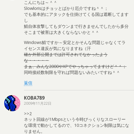
こんにちは～＾＾
Slowlorisはチョッとばかり厄介ですね＾＾；
でも基本的にアタックを仕掛けてくる国は遮断してます
し
鯖自体攻撃してもダウンまで行きませんでしたから多分
そこまで被害は大きくならないかと＾＾
Windows鯖ですか～安定とかそんな問題じゃなくてラ
イセンス違反が気になりますね（汗
確か外部公開までは許可されてなかったよう
な・・・・・
まぁ、みんな2000やXPでやっちゃってますけど＾＾；
同時接続数制限を守れば問題ないみたいですね＾＾
返信
KOBA789
2009年11月22日
>>2
ネット回線が1Mbpsという今時びっくりなスローリー
な環境で動かしてるので、10コネクション制限は気にな
りません。