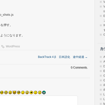
s
p_shots.js
E
nsを押す。
W
るようになります。
WordPress
カ
BackTrack 4 β 日本語化 途中経過
→
A
A
D
0 Comments.
E
i
i
L
L
M