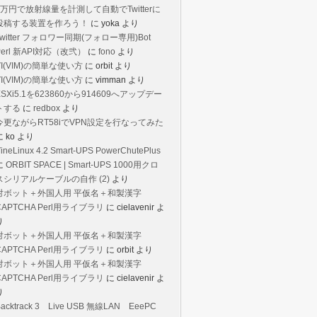
1万円で放射線量を計測して自動でTwitterに
投稿する装置を作ろう！
に
yoka
より
Twitter フォロワー同期(フォロー専用)Bot
Perl 新API対応（改弐）
に
fono
より
VI(VIM)の簡単な使い方
に
orbit
より
VI(VIM)の簡単な使い方
に
vimman
より
ESXi5.1を623860から914609へアップデー
トする
に
redbox
より
今更ながらRT58iでVPN設定を行なってみた
に
ko
より
ineLinux 4.2 Smart-UPS PowerChutePlus
に
ORBIT SPACE | Smart-UPS 1000用クロ
スシリアルケーブルの自作 (2)
より
対ボット＋外国人用 平仮名＋和製漢字
CAPTCHA Perl用ライブラリ
に
cielavenir
よ
り
対ボット＋外国人用 平仮名＋和製漢字
CAPTCHA Perl用ライブラリ
に
orbit
より
対ボット＋外国人用 平仮名＋和製漢字
CAPTCHA Perl用ライブラリ
に
cielavenir
よ
り
Backtrack 3 Live USB 無線LAN EeePC