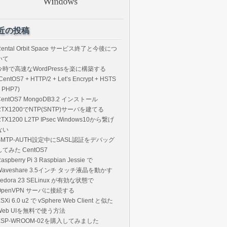
近の投稿
Rental Orbit Space サービス終了と今後につ
いて
今時で高速なWordPressを楽に構築する
CentOS7 + HTTP/2 + Let’s Encrypt + HSTS
 PHP7)
CentOS7 MongoDB3.2 インストール
RTX1200でNTP(SNTP)サーバを建てる
RTX1200 L2TP IPsec Windows10から繋げ
ない
SMTP-AUTH設定中にSASL認証をデバッグ
してみた CentOS7
aspberry Pi 3 Raspbian Jessie で
Waveshare 3.5インチ タッチ液晶を動かす
Fedora 23 SELinux が有効な状態で
OpenVPN サーバに接続する
SXi 6.0 u2 で vSphere Web Client と似た
Web UIを無料で使う方法
ESP-WROOM-02を購入してみました