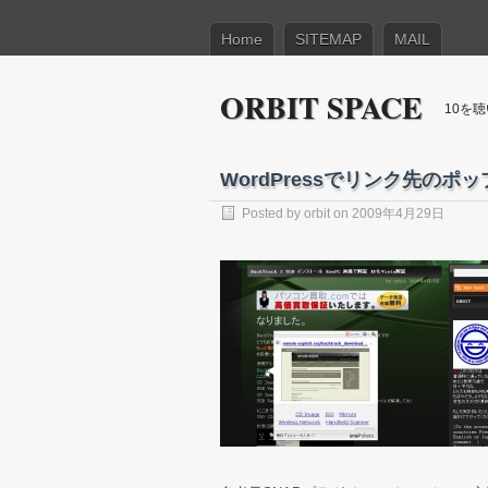
Home
SITEMAP
MAIL
ORBIT SPACE
10を
WordPressでリンク先の
Posted by
orbit
on 2009年4月29日