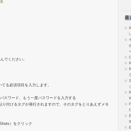
法
最
。
(
+
選んでください。
いてる必須項目を入力します。
R
、パスワード、もう一度パスワードを入力する
ブログに貼り付けるタグが発行されますので、そのタグをとりあえずメモ
。
E
ap Shots）をクリック