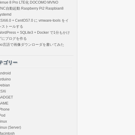
Venue 8 Pro LTE化 DOCOMO MVNO
VNC自動起動 Raspberry Pi2 Raspbian8
ystemd
SXi6.0 + CentOS7.0 に vmware-tools をイ
ンストールする
ordPress + SQLite3 + Docker で1分もかけ
ずにブログを作る
Go言語で画像ダウンローダを書いてみた
テゴリー
ndroid
rduino
ebian
SXi
GADGET
GAME
Phone
Pod
inux
inux (Server)
acintosh